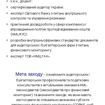
к.е.н., доцент;
сертифікований аудитор України;
експерт Світового банку з питань внутрішнього
контролю та управління ризиками;
практичний досвід роботи у сфері комплаєнсу і
впровадження політик протидії відмиванню коштів
(AML/KYC);
розробки внутрішньофірмових стандартів і документів
для аудиторських і бухгалтерських фірм з питань
фінансового моніторингу;
експерт ТОВ «НМЦ ГАА».
Мета заходу
– ознайомити аудиторських і
бухгалтерських професіоналів та податкових
консультантів з актуальними змінами в AML-
законодавстві (законодавстві про фінансовий
моніторинг) та визначити заходи, які вони мають
застосувати як спеціально визначені суб’єкти
первинного фінансового моніторингу (СПФМ), щоб