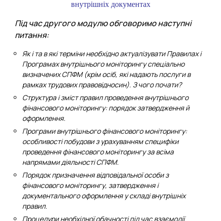
внутрішніх документах
Під час другого модулю обговоримо наступні
питання:
Як і та в які терміни необхідно актуалізувати Правилах і
Програмах внутрішнього моніторингу спеціально
визначених СПФМ (крім осіб, які надають послуги в
рамках трудових правовідносин). З чого почати?
Структура і зміст правил проведення внутрішнього
фінансового моніторингу: порядок затвердження й
оформлення.
Програми внутрішнього фінансового моніторингу:
особливості побудови з урахуванням специфіки
проведення фінансового моніторингу за всіма
напрямами діяльності СПФМ.
Порядок призначення відповідальної особи з
фінансового моніторингу, затвердження і
документального оформлення у складі внутрішніх
правил.
Процедури необхідної обачності під час взаємодії