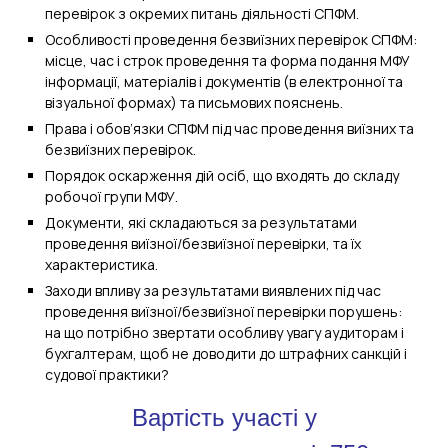
перевірок з окремих питань діяльності СПФМ.
Особливості проведення безвиїзних перевірок СПФМ:
місце, час і строк проведення та форма подання МФУ
інформації, матеріалів і документів (в електронної та
візуальної формах) та письмових пояснень.
Права і обов’язки СПФМ під час проведення виїзних та
безвиїзних перевірок.
Порядок оскарження дій осіб, що входять до складу
робочої групи МФУ.
Документи, які складаються за результатами
проведення виїзної/безвиїзної перевірки, та їх
характеристика.
Заходи впливу за результатами виявлених під час
проведення виїзної/безвиїзної перевірки порушень:
на що потрібно звертати особливу увагу аудиторам і
бухгалтерам, щоб не доводити до штрафних санкцій і
судової практики?
Вартість участі у