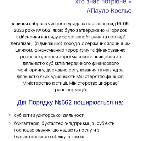
хто знає потрібне.»
//Пауло Коельо
4 липня
набрала чинності урядова постанова від
16. 06.
2023 року № 662
, якою було затверджено «Порядок
здійснення нагляду у сфері запобігання та протидії
легалізації (відмиванню) доходів, одержаних злочинним
шляхом, фінансуванню тероризму та фінансуванню
розповсюдження зброї масового знищення за
діяльністю суб’єктів первинного фінансового
моніторингу, державне регулювання та нагляд за
діяльністю яких здійснюють Міністерство фінансів,
Міністерство юстиції, Міністерство цифрової
трансформації».
Дія Порядку №662 поширюється на:
суб’єкти аудиторської діяльності,
бухгалтерів, бухгалтерів-підприємців і суб’єкти
господарювання, що надають послуги з
бухгалтерського обліку, а також