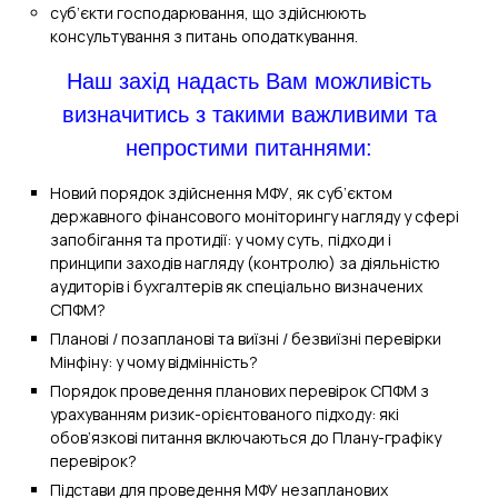
суб’єкти господарювання, що здійснюють
консультування з питань оподаткування.
Наш захід надасть Вам можливість
визначитись з такими важливими та
непростими питаннями:
Новий порядок здійснення МФУ, як суб’єктом
державного фінансового моніторингу нагляду у сфері
запобігання та протидії: у чому суть, підходи і
принципи заходів нагляду (контролю) за діяльністю
аудиторів і бухгалтерів як спеціально визначених
СПФМ?
Планові / позапланові та виїзні / безвиїзні перевірки
Мінфіну: у чому відмінність?
Порядок проведення планових перевірок СПФМ з
урахуванням ризик-орієнтованого підходу: які
обов’язкові питання включаються до Плану-графіку
перевірок?
Підстави для проведення МФУ незапланових